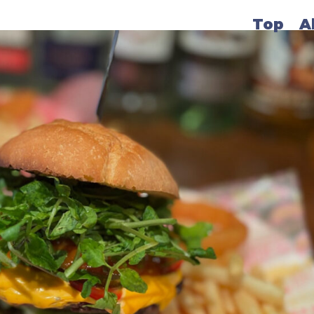
Top
A