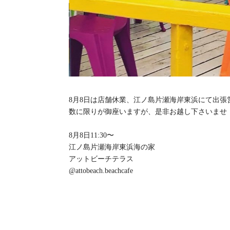
8月8日は店舗休業、江ノ島片瀬海岸東浜にて出張
数に限りが御座いますが、是非お越し下さいませ
8月8日11:30〜
江ノ島片瀬海岸東浜海の家
アットビーチテラス
@attobeach.beachcafe