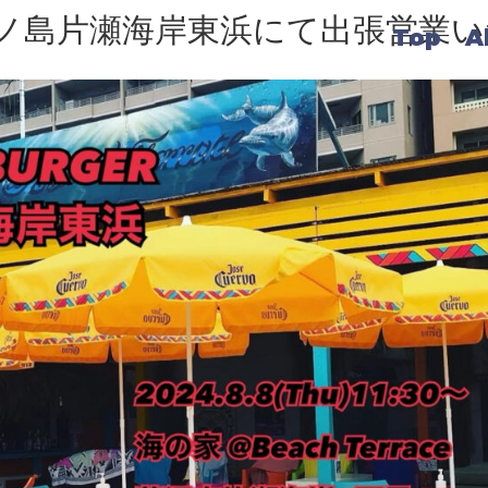
江ノ島片瀬海岸東浜にて出張営業い
Top
A