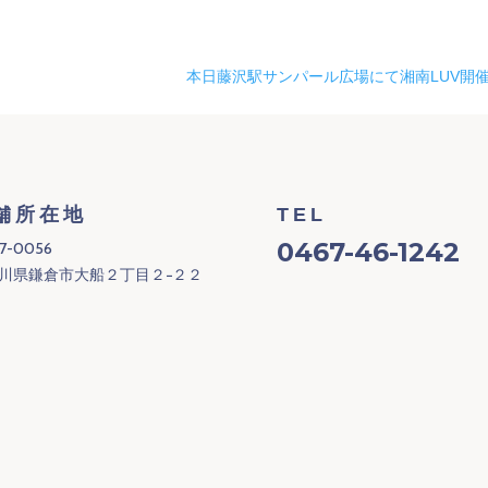
本日藤沢駅サンパール広場にて湘南LUV開
舗所在地
TEL
0467-46-1242
7-0056
川県鎌倉市大船２丁目２−２２