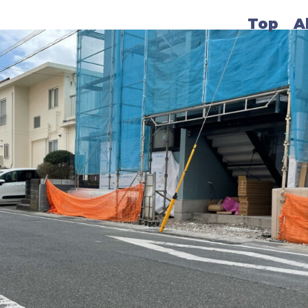
Top
A